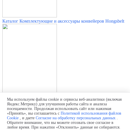
Каталог Комплектующие и аксессуары конвейеров Hongsbelt
Мы используем файлы cookie и сервисы веб-аналитики (включая
Каталог Модульные ленты Hongsbelt
Яндекс.Метрику) для улучшения работы сайта и анализа
посещаемости. Продолжая использовать сайт или нажимая
Политика использования файлов cookie
«Принять», вы соглашаетесь с
Политикой использования файлов
Политика обработки персональных данных
Cookie
, и даете
Согласие на обработку персональных данных
.
Согласие на обработку персональных данных
Обратите внимание, что вы можете отозвать свое согласие в
любое время. При нажатии «Отклонить» данные не собираются.
Телефон:
+7 (499) 322-94-17 (Россия)