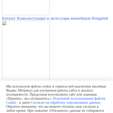
Каталог Комплектующие и аксессуары конвейеров Hongsbelt
Мы используем файлы cookie и сервисы веб-аналитики (включая
Каталог Модульные ленты Hongsbelt
Яндекс.Метрику) для улучшения работы сайта и анализа
посещаемости. Продолжая использовать сайт или нажимая
Политика использования файлов cookie
«Принять», вы соглашаетесь с
Политикой использования файлов
Политика обработки персональных данных
Cookie
, и даете
Согласие на обработку персональных данных
.
Согласие на обработку персональных данных
Обратите внимание, что вы можете отозвать свое согласие в
любое время. При нажатии «Отклонить» данные не собираются.
Телефон:
+7 (499) 322-94-17 (Россия)