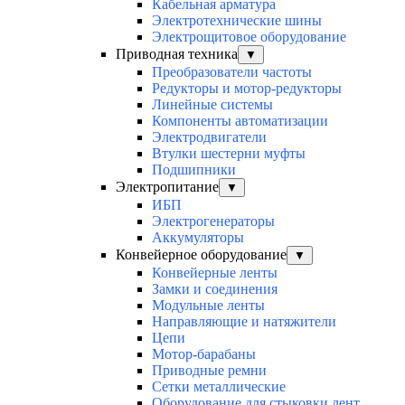
Кабельная арматура
Электротехнические шины
Электрощитовое оборудование
Приводная техника
▼
Преобразователи частоты
Редукторы и мотор-редукторы
Линейные системы
Компоненты автоматизации
Электродвигатели
Втулки шестерни муфты
Подшипники
Электропитание
▼
ИБП
Электрогенераторы
Аккумуляторы
Конвейерное оборудование
▼
Конвейерные ленты
Замки и соединения
Модульные ленты
Направляющие и натяжители
Цепи
Мотор-барабаны
Приводные ремни
Сетки металлические
Оборудование для стыковки лент